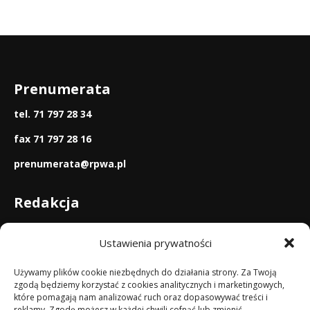
Prenumerata
tel. 71 797 28 34
fax 71 797 28 16
prenumerata@rpwa.pl
Redakcja
tel. 71 797 48 12
Ustawienia prywatności
redakcja@rpwa.pl
Używamy plików cookie niezbędnych do działania strony. Za Twoją
zgodą będziemy korzystać z cookies analitycznych i marketingowych,
Reklama
które pomagają nam analizować ruch oraz dopasowywać treści i
reklamy. Zgodę możesz w każdej chwili cofnąć lub zmienić.